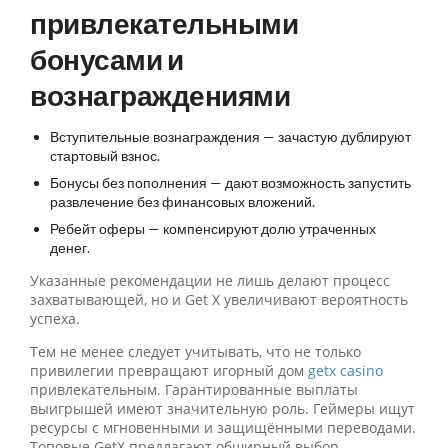
привлекательными
бонусами и
вознаграждениями
Вступительные вознаграждения — зачастую дублируют
стартовый взнос.
Бонусы без пополнения — дают возможность запустить
развлечение без финансовых вложений.
Ребейт оферы — компенсируют долю утраченных
денег.
Указанные рекомендации не лишь делают процесс
захватывающей, но и Get X увеличивают вероятность
успеха.
Тем не менее следует учитывать, что не только
привилегии превращают игорный дом
getx casino
привлекательным. Гарантированные выплаты
выигрышей имеют значительную роль. Геймеры ищут
ресурсы с мгновенными и защищёнными переводами.
Топовые GetX предлагают обширный выбор