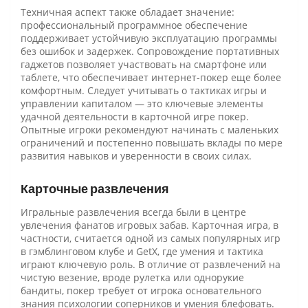
Техничная аспект также обладает значение:
профессиональный программное обеспечение
поддерживает устойчивую эксплуатацию программы
без ошибок и задержек. Сопровождение портативных
гаджетов позволяет участвовать на смартфоне или
таблете, что обеспечивает интернет-покер еще более
комфортным. Следует учитывать о тактиках игры и
управлении капиталом — это ключевые элементы
удачной деятельности в карточной игре покер.
Опытные игроки рекомендуют начинать с маленьких
ограничений и постепенно повышать вклады по мере
развития навыков и уверенности в своих силах.
Карточные развлечения
Игральные развлечения всегда были в центре
увлечения фанатов игровых забав. Карточная игра, в
частности, считается одной из самых популярных игр
в гэмблинговом клубе и GetX, где умения и тактика
играют ключевую роль. В отличие от развлечений на
чистую везение, вроде рулетка или однорукие
бандиты, покер требует от игрока основательного
знания психологии соперников и умения блефовать.