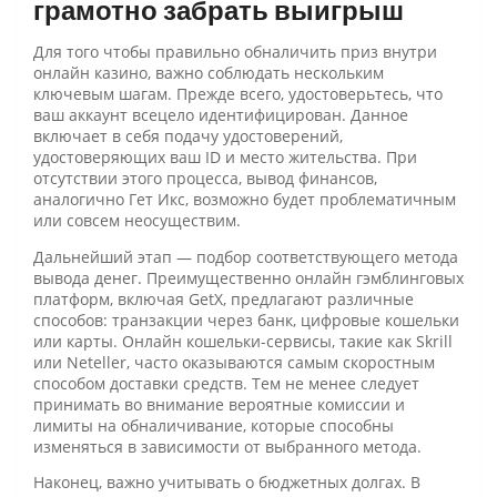
грамотно забрать выигрыш
Для того чтобы правильно обналичить приз внутри
онлайн казино, важно соблюдать нескольким
ключевым шагам. Прежде всего, удостоверьтесь, что
ваш аккаунт всецело идентифицирован. Данное
включает в себя подачу удостоверений,
удостоверяющих ваш ID и место жительства. При
отсутствии этого процесса, вывод финансов,
аналогично Гет Икс, возможно будет проблематичным
или совсем неосуществим.
Дальнейший этап — подбор соответствующего метода
вывода денег. Преимущественно онлайн гэмблинговых
платформ, включая GetX, предлагают различные
способов: транзакции через банк, цифровые кошельки
или карты. Онлайн кошельки-сервисы, такие как Skrill
или Neteller, часто оказываются самым скоростным
способом доставки средств. Тем не менее следует
принимать во внимание вероятные комиссии и
лимиты на обналичивание, которые способны
изменяться в зависимости от выбранного метода.
Наконец, важно учитывать о бюджетных долгах. В