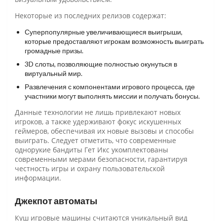
Некоторые из последних релизов содержат:
Суперпопулярные увеличивающиеся выигрыши,
которые предоставляют игрокам возможность выиграть
громадные призы.
3D слоты, позволяющие полностью окунуться в
виртуальный мир.
Развлечения с компонентами игрового процесса, где
участники могут выполнять миссии и получать бонусы.
Данные технологии не лишь привлекают новых
игроков, а также удерживают фокус искушенных
геймеров, обеспечивая их новые вызовы и способы
выиграть. Следует отметить, что современные
однорукие бандиты Гет Икс укомплектованы
современными мерами безопасности, гарантируя
честность игры и охрану пользовательской
информации.
Джекпот автоматы
Куш игровые машины считаются уникальный вид