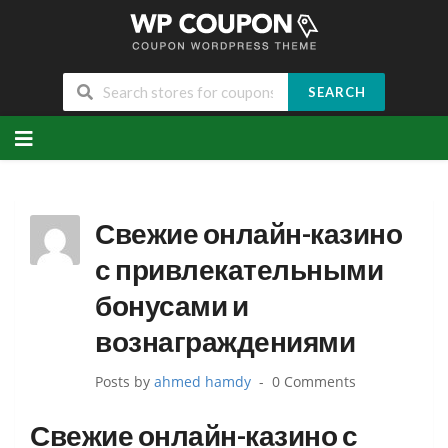
SEARCH
Skip
to
content
Свежие онлайн-казино
с привлекательными
бонусами и
вознаграждениями
Posts by
ahmed hamdy
0 Comments
Свежие онлайн-казино с