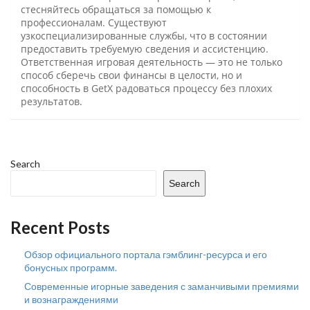
стесняйтесь обращаться за помощью к
профессионалам. Существуют
узкоспециализированные службы, что в состоянии
предоставить требуемую сведения и ассистенцию.
Ответственная игровая деятельность — это не только
способ сберечь свои финансы в целости, но и
способность в GetX радоваться процессу без плохих
результатов.
Search
Search
Recent Posts
Обзор официального портала гэмблинг-ресурса и его
бонусных программ.
Современные игорные заведения с заманчивыми премиями
и вознаграждениями