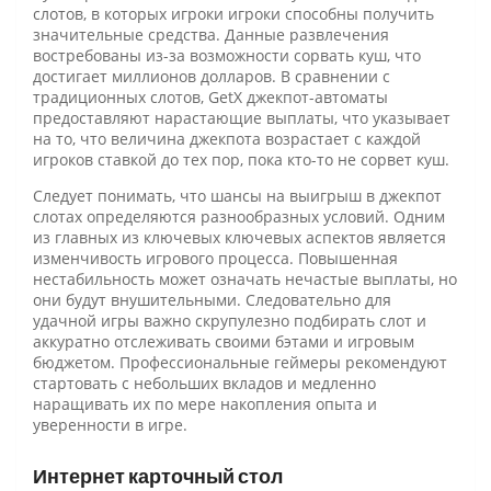
слотов, в которых игроки игроки способны получить
значительные средства. Данные развлечения
востребованы из-за возможности сорвать куш, что
достигает миллионов долларов. В сравнении с
традиционных слотов, GetX джекпот-автоматы
предоставляют нарастающие выплаты, что указывает
на то, что величина джекпота возрастает с каждой
игроков ставкой до тех пор, пока кто-то не сорвет куш.
Следует понимать, что шансы на выигрыш в джекпот
слотах определяются разнообразных условий. Одним
из главных из ключевых ключевых аспектов является
изменчивость игрового процесса. Повышенная
нестабильность может означать нечастые выплаты, но
они будут внушительными. Следовательно для
удачной игры важно скрупулезно подбирать слот и
аккуратно отслеживать своими бэтами и игровым
бюджетом. Профессиональные геймеры рекомендуют
стартовать с небольших вкладов и медленно
наращивать их по мере накопления опыта и
уверенности в игре.
Интернет карточный стол