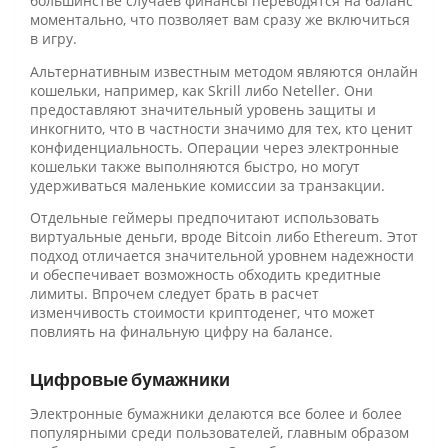
большинстве случаев финансы переводятся на баланс
моментально, что позволяет вам сразу же включиться
в игру.
Альтернативным известным методом являются онлайн
кошельки, например, как Skrill либо Neteller. Они
предоставляют значительный уровень защиты и
инкогнито, что в частности значимо для тех, кто ценит
конфиденциальность. Операции через электронные
кошельки также выполняются быстро, но могут
удерживаться маленькие комиссии за транзакции.
Отдельные геймеры предпочитают использовать
виртуальные деньги, вроде Bitcoin либо Ethereum. Этот
подход отличается значительной уровнем надежности
и обеспечивает возможность обходить кредитные
лимиты. Впрочем следует брать в расчет
изменчивость стоимости криптоденег, что может
повлиять на финальную цифру на балансе.
Цифровые бумажники
Электронные бумажники делаются все более и более
популярными среди пользователей, главным образом