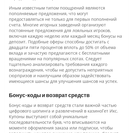
Иным известным типом поощрений являются
пополняемые предложения, что могут
предоставляться не только для первых пополнений
счета. Многие игорных заведений организуют
постоянные предложения для лояльных игроков,
включая каждую неделю или каждый месяц бонусы на
депозит. Подобные оферы способны достигать с
двадцати пяти процентов вплоть до 50% от объема
вклада и зачастую предлагаются с бесплатными
вращениями на популярных слотах. Следует
тщательно анализировать требования каждого
вознаграждения, чтобы не допустить неприятных
сюрпризов и наилучшим образом задействовать
имеющиеся шансы для улучшения шансов на успех.
Бонус-коды и возврат средств
Бонус-коды и возврат средств стали важной частью
цифрового шопинга и развлечений в казиноГет Икс.
Купоны выступают собой уникальные
последовательности букв, что вписываются на
моменте оформления заказа или подписки, чтобы