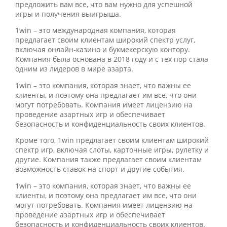
предложить вам все, что вам нужно для успешной
игры и получения выигрыша.
1win – это международная компания, которая
предлагает своим клиентам широкий спектр услуг,
включая онлайн-казино и букмекерскую контору.
Компания была основана в 2018 году и с тех пор стала
одним из лидеров в мире азарта.
1win – это компания, которая знает, что важны ее
клиенты, и поэтому она предлагает им все, что они
могут потребовать. Компания имеет лицензию на
проведение азартных игр и обеспечивает
безопасность и конфиденциальность своих клиентов.
Кроме того, 1win предлагает своим клиентам широкий
спектр игр, включая слоты, карточные игры, рулетку и
другие. Компания также предлагает своим клиентам
возможность ставок на спорт и другие события.
1win – это компания, которая знает, что важны ее
клиенты, и поэтому она предлагает им все, что они
могут потребовать. Компания имеет лицензию на
проведение азартных игр и обеспечивает
безопасность и конфиденциальность своих клиентов.