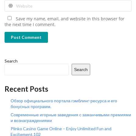
Save my name, email, and website in this browser for
the next time I comment.
Post Comment
Search
Search
Recent Posts
Обзор официального портала гэмблинг-ресурса и его
бонусных программ.
Современные игорные заведения с заманчивыми премиями
и вознаграждениями
Plinko Casino Game Online – Enjoy Unlimited Fun and
Excitement.102