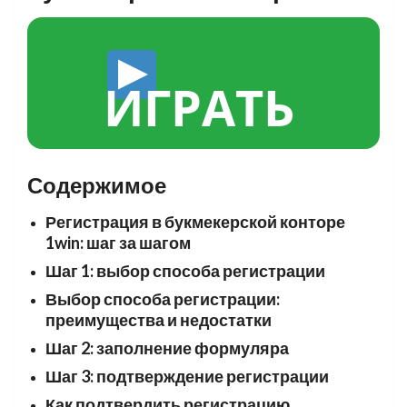
ИГРАТЬ
Содержимое
Регистрация в букмекерской конторе
1win: шаг за шагом
Шаг 1: выбор способа регистрации
Выбор способа регистрации:
преимущества и недостатки
Шаг 2: заполнение формуляра
Шаг 3: подтверждение регистрации
Как подтвердить регистрацию