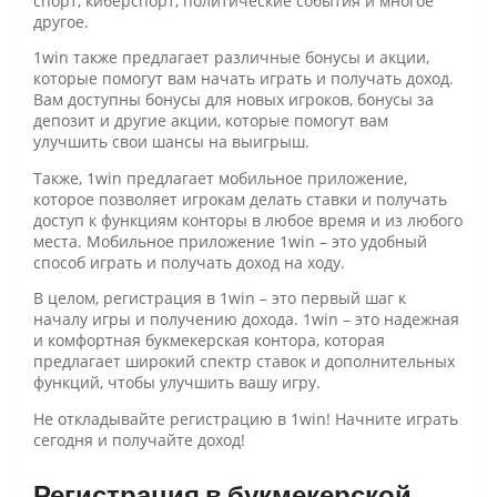
спорт, киберспорт, политические события и многое
другое.
1win также предлагает различные бонусы и акции,
которые помогут вам начать играть и получать доход.
Вам доступны бонусы для новых игроков, бонусы за
депозит и другие акции, которые помогут вам
улучшить свои шансы на выигрыш.
Также, 1win предлагает мобильное приложение,
которое позволяет игрокам делать ставки и получать
доступ к функциям конторы в любое время и из любого
места. Мобильное приложение 1win – это удобный
способ играть и получать доход на ходу.
В целом, регистрация в 1win – это первый шаг к
началу игры и получению дохода. 1win – это надежная
и комфортная букмекерская контора, которая
предлагает широкий спектр ставок и дополнительных
функций, чтобы улучшить вашу игру.
Не откладывайте регистрацию в 1win! Начните играть
сегодня и получайте доход!
Регистрация в букмекерской