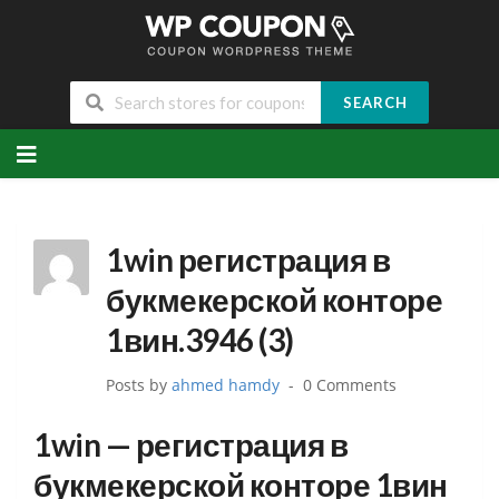
SEARCH
Skip
to
content
1win регистрация в
букмекерской конторе
1вин.3946 (3)
Posts by
ahmed hamdy
0 Comments
1win — регистрация в
букмекерской конторе 1вин