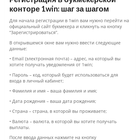
конторе 1win: шаг за шагом
Для начала регистрации в 1win вам нужно перейти на
официальный сайт букмекера и кликнуть на кнопку
“Зарегистрироваться”.
В открывшемся окне вам нужно ввести следующие
данные:
• Email (электронная почта) – адрес, на который вы
хотите получать уведомления от 1win;
• Пароль – код, который будет использоваться для
входа в личный кабинет;
• Фамилия и имя – ваша фамилия и имя;
• Дата рождения – ваша дата рождения;
• Страна – страна, в которой вы проживаете;
• Валюта – валюта, в которой вы хотите получать
выплаты.
После ввода данных нажмите на кнопку