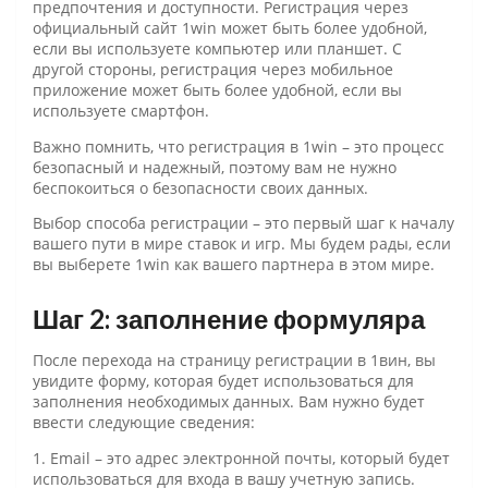
предпочтения и доступности. Регистрация через
официальный сайт 1win может быть более удобной,
если вы используете компьютер или планшет. С
другой стороны, регистрация через мобильное
приложение может быть более удобной, если вы
используете смартфон.
Важно помнить, что регистрация в 1win – это процесс
безопасный и надежный, поэтому вам не нужно
беспокоиться о безопасности своих данных.
Выбор способа регистрации – это первый шаг к началу
вашего пути в мире ставок и игр. Мы будем рады, если
вы выберете 1win как вашего партнера в этом мире.
Шаг 2: заполнение формуляра
После перехода на страницу регистрации в 1вин, вы
увидите форму, которая будет использоваться для
заполнения необходимых данных. Вам нужно будет
ввести следующие сведения:
1. Email – это адрес электронной почты, который будет
использоваться для входа в вашу учетную запись.