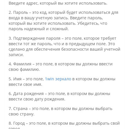
Введите адрес, который вы хотите использовать.
2. Пароль – это код, который будет использоваться для
входа в вашу учетную запись. Введите пароль,
который вы хотите использовать. Убедитесь, что
пароль надежный и сложный.
3. Подтверждение пароля – это поле, которое требует
ввести тот же пароль, что и в предыдущем поле. Это
сделано для обеспечения безопасности вашей учетной
записи.
4. Фамилия – это поле, в котором вы должны ввести
свою фамилию.
5. Имя – это поле,
1win зеркало
в котором вы должны
ввести свое имя.
6. Дата рождения – это поле, в котором вы должны
ввести свою дату рождения.
7. Страна – это поле, в котором вы должны выбрать
свою страну.
8. Город – это поле, в котором вы должны выбрать свой
город.