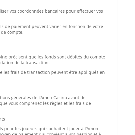
liser vos coordonnées bancaires pour effectuer vos
ns de paiement peuvent varier en fonction de votre
s de compte.
sino précisent que les fonds sont débités du compte
dation de la transaction.
e les frais de transaction peuvent être appliqués en
itions générales de l’Amon Casino avant de
ue vous comprenez les règles et les frais de
nts
s pour les joueurs qui souhaitent jouer à l’Amon
 moyen de paiement qui convient à vos besoins et à