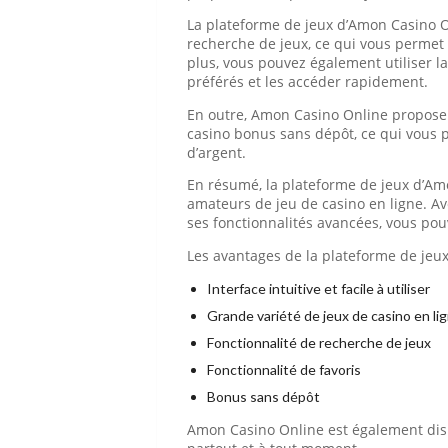
La plateforme de jeux d’Amon Casino O
recherche de jeux, ce qui vous permet
plus, vous pouvez également utiliser la
préférés et les accéder rapidement.
En outre, Amon Casino Online propose
casino bonus sans dépôt, ce qui vous
d’argent.
En résumé, la plateforme de jeux d’Am
amateurs de jeu de casino en ligne. Ave
ses fonctionnalités avancées, vous pou
Les avantages de la plateforme de jeu
Interface intuitive et facile à utiliser
Grande variété de jeux de casino en li
Fonctionnalité de recherche de jeux
Fonctionnalité de favoris
Bonus sans dépôt
Amon Casino Online est également disp