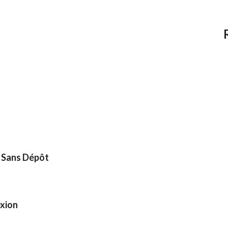
s Sans Dépôt
exion