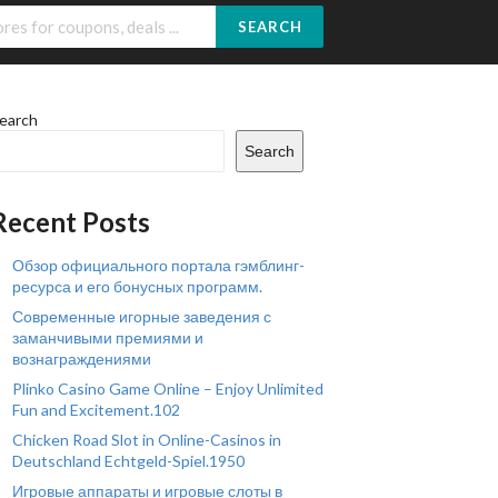
SEARCH
earch
Search
Recent Posts
Обзор официального портала гэмблинг-
ресурса и его бонусных программ.
Современные игорные заведения с
заманчивыми премиями и
вознаграждениями
Plinko Casino Game Online – Enjoy Unlimited
Fun and Excitement.102
Chicken Road Slot in Online-Casinos in
Deutschland Echtgeld-Spiel.1950
Игровые аппараты и игровые слоты в