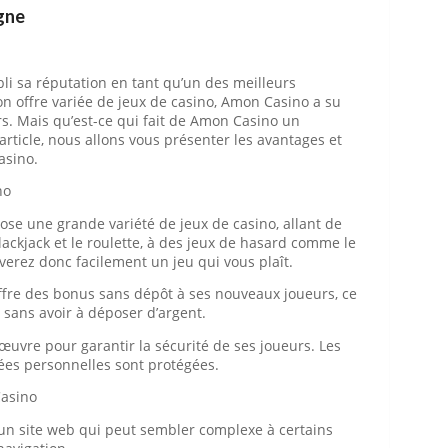
igne
li sa réputation en tant qu’un des meilleurs
on offre variée de jeux de casino, Amon Casino a su
. Mais qu’est-ce qui fait de Amon Casino un
article, nous allons vous présenter les avantages et
asino.
no
ose une grande variété de jeux de casino, allant de
lackjack et le roulette, à des jeux de hasard comme le
verez donc facilement un jeu qui vous plaît.
fre des bonus sans dépôt à ses nouveaux joueurs, ce
sans avoir à déposer d’argent.
œuvre pour garantir la sécurité de ses joueurs. Les
nées personnelles sont protégées.
Casino
 un site web qui peut sembler complexe à certains