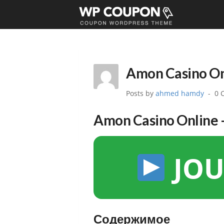
Skip
to
content
Amon Casino On
Posts by
ahmed hamdy
0 
Amon Casino Online —
JOU
Содержимое