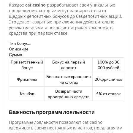
Каждое
cat casino
разрабатывает свои уникальные
предложения, которые могут варьироваться от
щедрых депозитных бонусов до бездепозитных акций.
Это делает азартные приключения действительно
увлекательными и позволяет игрокам сэкономить
средства при первой ставке.
Тип бонуса
Описание
Сумма
Приветственный
Бонус на первый
100% до 30
бонус
депозит
000 рублей
Бесплатные вращения
Фриспины
20 фриспинов
на слотах
Возврат части
Кэшбэк
5% от ставок
проигранных средств
Важность программ лояльности
Программы лояльности позволяют cat casino
удерживать своих постоянных клиентов, предлагая им