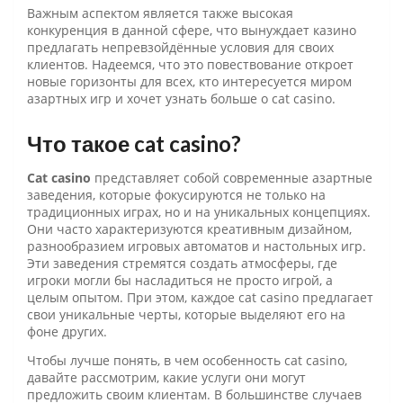
Важным аспектом является также высокая
конкуренция в данной сфере, что вынуждает казино
предлагать непревзойдённые условия для своих
клиентов. Надеемся, что это повествование откроет
новые горизонты для всех, кто интересуется миром
азартных игр и хочет узнать больше о cat casino.
Что такое cat casino?
Cat casino
представляет собой современные азартные
заведения, которые фокусируются не только на
традиционных играх, но и на уникальных концепциях.
Они часто характеризуются креативным дизайном,
разнообразием игровых автоматов и настольных игр.
Эти заведения стремятся создать атмосферы, где
игроки могли бы насладиться не просто игрой, а
целым опытом. При этом, каждое cat casino предлагает
свои уникальные черты, которые выделяют его на
фоне других.
Чтобы лучше понять, в чем особенность cat casino,
давайте рассмотрим, какие услуги они могут
предложить своим клиентам. В большинстве случаев