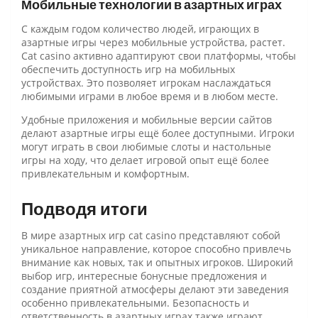
Мобильные технологии в азартных играх
С каждым годом количество людей, играющих в
азартные игры через мобильные устройства, растет.
Cat casino активно адаптируют свои платформы, чтобы
обеспечить доступность игр на мобильных
устройствах. Это позволяет игрокам наслаждаться
любимыми играми в любое время и в любом месте.
Удобные приложения и мобильные версии сайтов
делают азартные игры ещё более доступными. Игроки
могут играть в свои любимые слоты и настольные
игры на ходу, что делает игровой опыт ещё более
привлекательным и комфортным.
Подводя итоги
В мире азартных игр cat casino представляют собой
уникальное направление, которое способно привлечь
внимание как новых, так и опытных игроков. Широкий
выбор игр, интересные бонусные предложения и
создание приятной атмосферы делают эти заведения
особенно привлекательными. Безопасность и
ответственность в азартных играх также играют