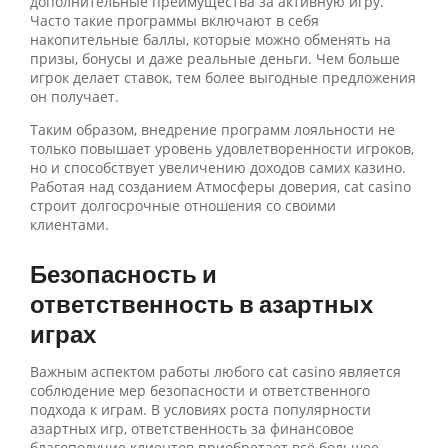
дополнительные преимущества за активную игру.
Часто такие программы включают в себя
накопительные баллы, которые можно обменять на
призы, бонусы и даже реальные деньги. Чем больше
игрок делает ставок, тем более выгодные предложения
он получает.
Таким образом, внедрение программ лояльности не
только повышает уровень удовлетворенности игроков,
но и способствует увеличению доходов самих казино.
Работая над созданием Атмосферы доверия, cat casino
строит долгосрочные отношения со своими
клиентами.
Безопасность и
ответственность в азартных
играх
Важным аспектом работы любого cat casino является
соблюдение мер безопасности и ответственного
подхода к играм. В условиях роста популярности
азартных игр, ответственность за финансовое