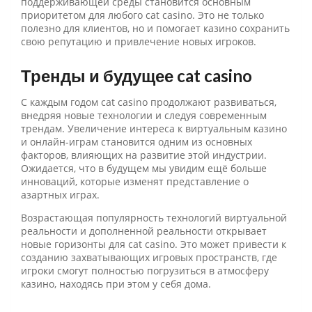
поддерживающей среды становится основным
приоритетом для любого cat casino. Это не только
полезно для клиентов, но и помогает казино сохранить
свою репутацию и привлечение новых игроков.
Тренды и будущее cat casino
С каждым годом cat casino продолжают развиваться,
внедряя новые технологии и следуя современным
трендам. Увеличение интереса к виртуальным казино
и онлайн-играм становится одним из основных
факторов, влияющих на развитие этой индустрии.
Ожидается, что в будущем мы увидим ещё больше
инноваций, которые изменят представление о
азартных играх.
Возрастающая популярность технологий виртуальной
реальности и дополненной реальности открывает
новые горизонты для cat casino. Это может привести к
созданию захватывающих игровых пространств, где
игроки смогут полностью погрузиться в атмосферу
казино, находясь при этом у себя дома.