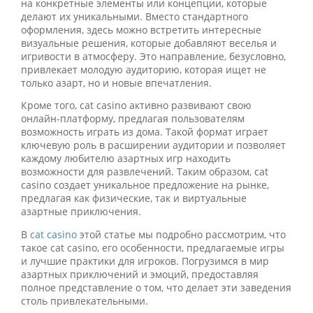
на конкретные элементы или концепции, которые
делают их уникальными. Вместо стандартного
оформления, здесь можно встретить интересные
визуальные решения, которые добавляют веселья и
игривости в атмосферу. Это направление, безусловно,
привлекает молодую аудиторию, которая ищет не
только азарт, но и новые впечатления.
Кроме того, cat casino активно развивают свою
онлайн-платформу, предлагая пользователям
возможность играть из дома. Такой формат играет
ключевую роль в расширении аудитории и позволяет
каждому любителю азартных игр находить
возможности для развлечений. Таким образом, cat
casino создает уникальное предложение на рынке,
предлагая как физические, так и виртуальные
азартные приключения.
В
cat casino
этой статье мы подробно рассмотрим, что
такое cat casino, его особенности, предлагаемые игры
и лучшие практики для игроков. Погрузимся в мир
азартных приключений и эмоций, предоставляя
полное представление о том, что делает эти заведения
столь привлекательными.