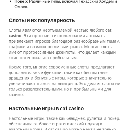
Покер
: Различные типы, включая Техасский Холдем и
Омаха.
Слоты и их популярность
Слоты являются неотъемлемой частью любого
cat
casino
. Эти простые в использовании автоматы
привлекают игроков благодаря разнообразным темам,
графике и возможностям выигрыша. Многие слоты
имеют прогрессивные джекпоты, что делает каждый
спин потенциально прибыльным.
Кроме того, многие современные слоты предлагают
дополнительные функции, такие как бесплатные
вращения и бонусные игры, которые значительно
увеличивают шансы на выигрыш. Это делает слоты не
только развлекательными, но и прибыльными для
казино.
Настольные игры в cat casino
Настольные игры, такие как блэкджек, рулетка и покер,
обеспечивают более стратегический подход к
азартным играм. В cat casino можно найти не только