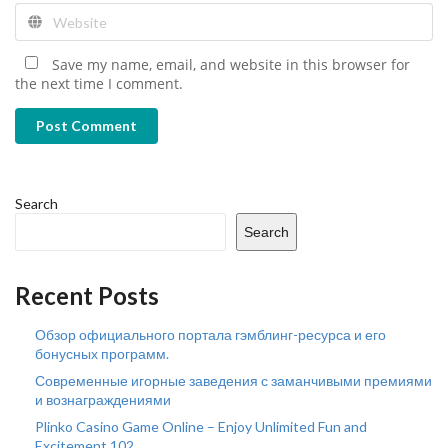
Save my name, email, and website in this browser for
the next time I comment.
Post Comment
Search
Search
Recent Posts
Обзор официального портала гэмблинг-ресурса и его
бонусных программ.
Современные игорные заведения с заманчивыми премиями
и вознаграждениями
Plinko Casino Game Online – Enjoy Unlimited Fun and
Excitement.102