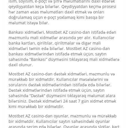
isim, soyisim, e-poçt və şifrə məlumatlarını daxil edərək
qeydiyyatdan keçə bilərlər. Qeydiyyatdan keçmə prosesi
hər zaman əsas məlumatları daxil etmək və onları
doğrulamaq üçün e-poçt yoxlamaq kimi basqa bir
məlumat istəyə bilər.
Bankası xidmətləri, Mostbet AZ casino-dan istifadə edən
məzmunlu mali xidmətlər arasında yer alır. Kullanıcılar
banka kartları, qiriltılar, qiriltmalar və digər mali
xidmətləri təmin edə bilərlər. Mostbet AZ casino-dan
bankası xidmətlərindən istifadə etmək üçün, saytın
sahəsində “Bankası” düyməsini tıklayaraq mali xidmətlərə
daxil olunur.
Mostbet AZ casino-dan dəstək xidmətləri, məzmunlu və
mürəkkəb bir xidmətdir. Kullanıcılar məsələlərini və
sorularını dəstək xidmətlərindən istifadə edə bilərlər.
Dəstək xidmətlərindən istifadə etmək üçün, saytın
sahəsində “Dəstək” düyməsini tıklayaraq məlumat alara
bilərsiniz. Dəstək xidmətləri 24 saat 7 gün xidmət etmək
kimi mürəkkəb bir xidmətdir.
Mostbet AZ casino-dan oyunlar, məzmunlu və mürəkkəb
bir xidmətdir. Kullanıcılar saytın sahəsindəki oyunlar
arasında seçim edə bilərlər. Oyunlar arasında slotlar, kart