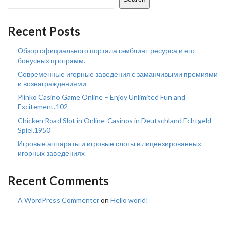
Recent Posts
Обзор официального портала гэмблинг-ресурса и его
бонусных программ.
Современные игорные заведения с заманчивыми премиями
и вознаграждениями
Plinko Casino Game Online – Enjoy Unlimited Fun and
Excitement.102
Chicken Road Slot in Online-Casinos in Deutschland Echtgeld-
Spiel.1950
Игровые аппараты и игровые слоты в лицензированных
игорных заведениях
Recent Comments
A WordPress Commenter
on
Hello world!