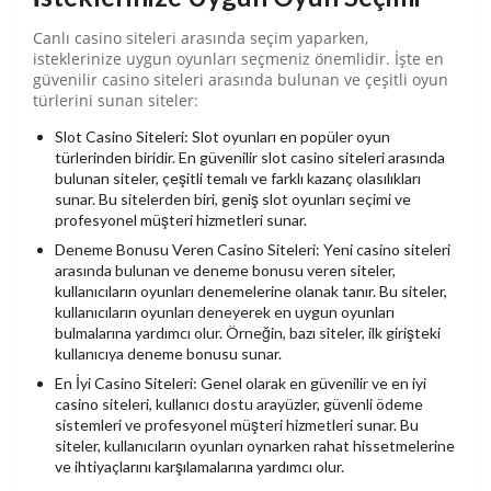
Canlı casino siteleri arasında seçim yaparken,
isteklerinize uygun oyunları seçmeniz önemlidir. İşte en
güvenilir casino siteleri arasında bulunan ve çeşitli oyun
türlerini sunan siteler:
Slot Casino Siteleri: Slot oyunları en popüler oyun
türlerinden biridir. En güvenilir slot casino siteleri arasında
bulunan siteler, çeşitli temalı ve farklı kazanç olasılıkları
sunar. Bu sitelerden biri, geniş slot oyunları seçimi ve
profesyonel müşteri hizmetleri sunar.
Deneme Bonusu Veren Casino Siteleri: Yeni casino siteleri
arasında bulunan ve deneme bonusu veren siteler,
kullanıcıların oyunları denemelerine olanak tanır. Bu siteler,
kullanıcıların oyunları deneyerek en uygun oyunları
bulmalarına yardımcı olur. Örneğin, bazı siteler, ilk girişteki
kullanıcıya deneme bonusu sunar.
En İyi Casino Siteleri: Genel olarak en güvenilir ve en iyi
casino siteleri, kullanıcı dostu arayüzler, güvenli ödeme
sistemleri ve profesyonel müşteri hizmetleri sunar. Bu
siteler, kullanıcıların oyunları oynarken rahat hissetmelerine
ve ihtiyaçlarını karşılamalarına yardımcı olur.