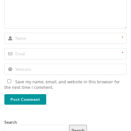
*
*
Save my name, email, and website in this browser for
the next time I comment.
Post Comment
Search
Search