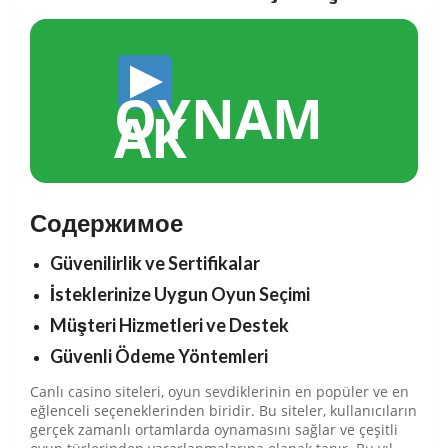
OYNAM
AK
Содержимое
Güvenilirlik ve Sertifikalar
İsteklerinize Uygun Oyun Seçimi
Müşteri Hizmetleri ve Destek
Güvenli Ödeme Yöntemleri
Canlı casino siteleri, oyun sevdiklerinin en popüler ve en
eğlenceli seçeneklerinden biridir. Bu siteler, kullanıcıların
gerçek zamanlı ortamlarda oynamasını sağlar ve çeşitli