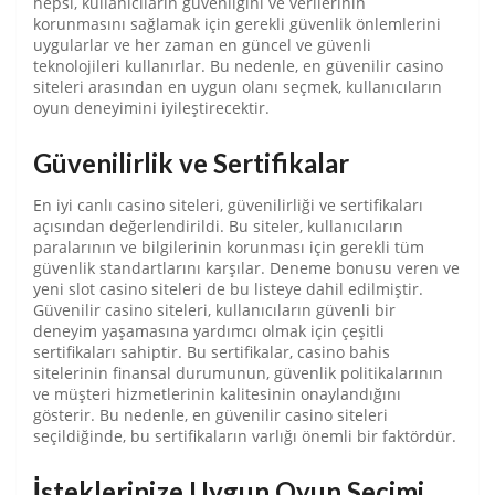
hepsi, kullanıcıların güvenliğini ve verilerinin
korunmasını sağlamak için gerekli güvenlik önlemlerini
uygularlar ve her zaman en güncel ve güvenli
teknolojileri kullanırlar. Bu nedenle, en güvenilir casino
siteleri arasından en uygun olanı seçmek, kullanıcıların
oyun deneyimini iyileştirecektir.
Güvenilirlik ve Sertifikalar
En iyi canlı casino siteleri, güvenilirliği ve sertifikaları
açısından değerlendirildi. Bu siteler, kullanıcıların
paralarının ve bilgilerinin korunması için gerekli tüm
güvenlik standartlarını karşılar. Deneme bonusu veren ve
yeni slot casino siteleri de bu listeye dahil edilmiştir.
Güvenilir casino siteleri, kullanıcıların güvenli bir
deneyim yaşamasına yardımcı olmak için çeşitli
sertifikaları sahiptir. Bu sertifikalar, casino bahis
sitelerinin finansal durumunun, güvenlik politikalarının
ve müşteri hizmetlerinin kalitesinin onaylandığını
gösterir. Bu nedenle, en güvenilir casino siteleri
seçildiğinde, bu sertifikaların varlığı önemli bir faktördür.
İsteklerinize Uygun Oyun Seçimi