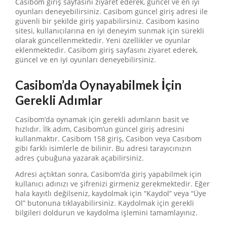
Casibom giriş sayfasını ziyaret ederek, güncel ve en iyi
oyunları deneyebilirsiniz. Casibom güncel giriş adresi ile
güvenli bir şekilde giriş yapabilirsiniz. Casibom kasino
sitesi, kullanıcılarına en iyi deneyim sunmak için sürekli
olarak güncellenmektedir. Yeni özellikler ve oyunlar
eklenmektedir. Casibom giriş sayfasını ziyaret ederek,
güncel ve en iyi oyunları deneyebilirsiniz.
Casibom’da Oynayabilmek İçin
Gerekli Adımlar
Casibom’da oynamak için gerekli adımların basit ve
hızlıdır. İlk adım, Casibom’un güncel giriş adresini
kullanmaktır. Casibom 158 giriş, Casibon veya Casıbom
gibi farklı isimlerle de bilinir. Bu adresi tarayıcınızın
adres çubuğuna yazarak açabilirsiniz.
Adresi açtıktan sonra, Casibom’da giriş yapabilmek için
kullanıcı adınızı ve şifrenizi girmeniz gerekmektedir. Eğer
hala kayıtlı değilseniz, kaydolmak için “Kaydol” veya “Üye
Ol” butonuna tıklayabilirsiniz. Kaydolmak için gerekli
bilgileri doldurun ve kaydolma işlemini tamamlayınız.