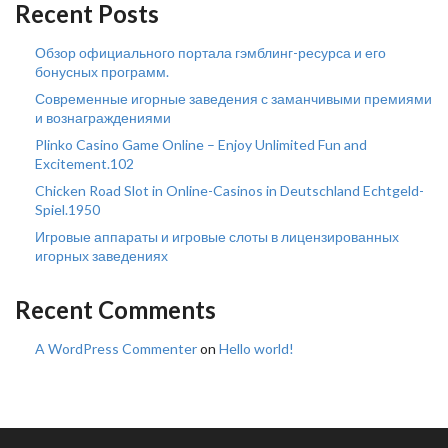
Recent Posts
Обзор официального портала гэмблинг-ресурса и его
бонусных программ.
Современные игорные заведения с заманчивыми премиями
и вознаграждениями
Plinko Casino Game Online – Enjoy Unlimited Fun and
Excitement.102
Chicken Road Slot in Online-Casinos in Deutschland Echtgeld-
Spiel.1950
Игровые аппараты и игровые слоты в лицензированных
игорных заведениях
Recent Comments
A WordPress Commenter
on
Hello world!