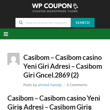
SEARCH
Skip
to
content
Casibom – Casibom casino
Yeni Giri Adresi – Casibom
Giri Gncel.2869 (2)
Posts by
ahmed hamdy
0 Comments
Casibom – Casibom casino Yeni
Giriş Adresi – Casibom Giriş