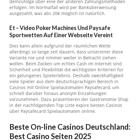
demzufolge über eine der anderen Zahlungsmethoden
erfolgen. Im Normalfall wird per Banküberweisung
ausgezahlt, was abs 20€ möglich ist natürlich.
Et – Video Poker Machines Und Paysafe
Sportwetten Auf Einer Webseite Vereint
Dies kann allein aufgrund der räumlichen Weite
allerdings so lange zeit dauern, dass unsereiner diese
Variante nie und nimmer weiter in Betracht ziehen
wollen. Beim Zocken um echtes Cash im Internet sind
Sicherheit und Flexibilität die wichtigsten Kriterien für
ein gelungenes Spielerlebnis. Deshalb zweckhaftigkeit
viele Spieler aus dem deutschsprachigen Bereich in
Casinos mit Online Spielautomaten Paysafecard, um
schnell darüber hinaus anonym Einzahlungen
vorzunehmen. Dazu präsentieren der Gastronomie Shop
in der nachfolgenden Top Liste expire besten Casinos
über Paysafecard Spielautomaten online.
Beste On-line Casinos Deutschland:
Best Casino Seiten 2025