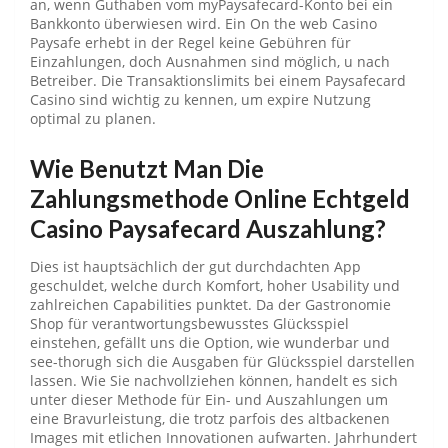
an, wenn Guthaben vom myPaysafecard-Konto bei ein
Bankkonto überwiesen wird. Ein On the web Casino
Paysafe erhebt in der Regel keine Gebühren für
Einzahlungen, doch Ausnahmen sind möglich, u nach
Betreiber. Die Transaktionslimits bei einem Paysafecard
Casino sind wichtig zu kennen, um expire Nutzung
optimal zu planen.
Wie Benutzt Man Die
Zahlungsmethode Online Echtgeld
Casino Paysafecard Auszahlung?
Dies ist hauptsächlich der gut durchdachten App
geschuldet, welche durch Komfort, hoher Usability und
zahlreichen Capabilities punktet. Da der Gastronomie
Shop für verantwortungsbewusstes Glücksspiel
einstehen, gefällt uns die Option, wie wunderbar und
see-thorugh sich die Ausgaben für Glücksspiel darstellen
lassen. Wie Sie nachvollziehen können, handelt es sich
unter dieser Methode für Ein- und Auszahlungen um
eine Bravurleistung, die trotz parfois des altbackenen
Images mit etlichen Innovationen aufwarten. Jahrhundert