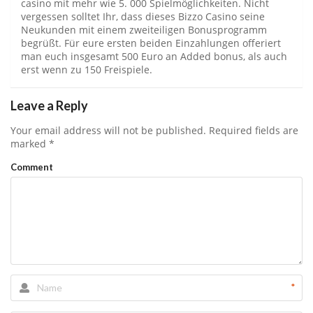
casino mit mehr wie 5. 000 Spielmöglichkeiten. Nicht
vergessen solltet Ihr, dass dieses Bizzo Casino seine
Neukunden mit einem zweiteiligen Bonusprogramm
begrüßt. Für eure ersten beiden Einzahlungen offeriert
man euch insgesamt 500 Euro an Added bonus, als auch
erst wenn zu 150 Freispiele.
Leave a Reply
Your email address will not be published.
Required fields are
marked
*
Comment
*