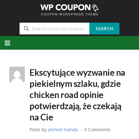
SEARCH
Skip
to
content
Ekscytujące wyzwanie na
piekielnym szlaku, gdzie
chicken road opinie
potwierdzają, że czekają
na Cie
Posts by
ahmed hamdy
0 Comments