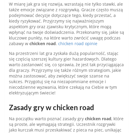
W miarę jak gra się rozwija, wzrastają nie tylko stawki, ale
także emocje związane z rozgrywką. Gracze często muszą
podejmować decyzje dotyczące tego, kiedy przestać, a
kiedy ryzykować. Przyjrzymy się najważniejszym
aspektom gry oraz zjawisku krytycznym, które mogą
wpłynąć na twoje doświadczenia. Przekonamy się, jakie są
kluczowe punkty, na które warto zwrócić uwagę podczas
zabawy w
chicken road
.
chicken road opinie
Na przestrzeni lat gra zyskała dużą popularność, stając
się częścią szerszej kultury gier hazardowych. Dlatego
warto zastanowić się, co sprawia, że jest tak przyciągająca
dla graczy. Przyjrzymy się także różnym strategiom, jakie
można zastosować, aby zwiększyć swoje szanse na
sukces. Przygotuj się na niezapomniane emocje i
niecodzienne wyzwania, które czekają na Ciebie w tym
elektryzującym świecie!
Zasady gry w chicken road
Na początku warto poznać zasady gry
chicken road
, które
są proste, ale wymagają strategii. Uczestnik rozgrywki
jako kurczak musi przeskakiwać z pieca na piec, unikając