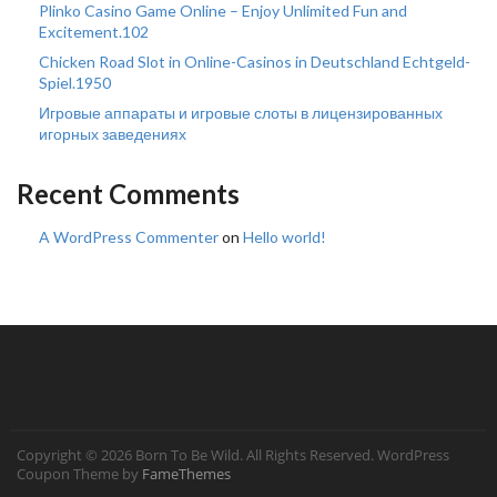
Plinko Casino Game Online – Enjoy Unlimited Fun and
Excitement.102
Chicken Road Slot in Online-Casinos in Deutschland Echtgeld-
Spiel.1950
Игровые аппараты и игровые слоты в лицензированных
игорных заведениях
Recent Comments
A WordPress Commenter
on
Hello world!
Copyright © 2026 Born To Be Wild. All Rights Reserved.
WordPress
Coupon Theme by
FameThemes