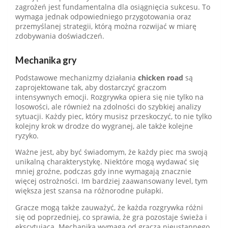
zagrożeń jest fundamentalna dla osiągnięcia sukcesu. To
wymaga jednak odpowiedniego przygotowania oraz
przemyślanej strategii, którą można rozwijać w miarę
zdobywania doświadczeń.
Mechanika gry
Podstawowe mechanizmy działania
chicken road
są
zaprojektowane tak, aby dostarczyć graczom
intensywnych emocji. Rozgrywka opiera się nie tylko na
losowości, ale również na zdolności do szybkiej analizy
sytuacji. Każdy piec, który musisz przeskoczyć, to nie tylko
kolejny krok w drodze do wygranej, ale także kolejne
ryzyko.
Ważne jest, aby być świadomym, że każdy piec ma swoją
unikalną charakterystykę. Niektóre mogą wydawać się
mniej groźne, podczas gdy inne wymagają znacznie
więcej ostrożności. Im bardziej zaawansowany level, tym
większa jest szansa na różnorodne pułapki.
Gracze mogą także zauważyć, że każda rozgrywka różni
się od poprzedniej, co sprawia, że gra pozostaje świeża i
ekscytująca. Mechanika wymaga od gracza nieustannego