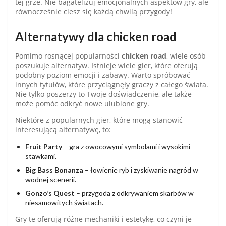
tej grze. Nie bagatelizuj emocjonalnych aspektów gry, ale
równocześnie ciesz się każdą chwilą przygody!
Alternatywy dla chicken road
Pomimo rosnącej popularności
chicken road
, wiele osób
poszukuje alternatyw. Istnieje wiele gier, które oferują
podobny poziom emocji i zabawy. Warto spróbować
innych tytułów, które przyciągnęły graczy z całego świata.
Nie tylko poszerzy to Twoje doświadczenie, ale także
może pomóc odkryć nowe ulubione gry.
Niektóre z popularnych gier, które mogą stanowić
interesującą alternatywę, to:
Fruit Party
– gra z owocowymi symbolami i wysokimi
stawkami.
Big Bass Bonanza
– łowienie ryb i zyskiwanie nagród w
wodnej scenerii.
Gonzo’s Quest
– przygoda z odkrywaniem skarbów w
niesamowitych światach.
Gry te oferują różne mechaniki i estetykę, co czyni je