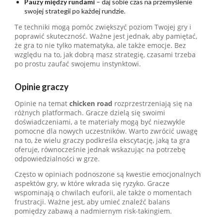
Pauzy między rundami
– daj sobie czas na przemyślenie
swojej strategii po każdej rundzie.
Te techniki mogą pomóc zwiększyć poziom Twojej gry i
poprawić skuteczność. Ważne jest jednak, aby pamiętać,
że gra to nie tylko matematyka, ale także emocje. Bez
względu na to, jak dobrą masz strategię, czasami trzeba
po prostu zaufać swojemu instynktowi.
Opinie graczy
Opinie na temat
chicken road
rozprzestrzeniają się na
różnych platformach. Gracze dzielą się swoimi
doświadczeniami, a te materiały mogą być niezwykle
pomocne dla nowych uczestników. Warto zwrócić uwagę
na to, że wielu graczy podkreśla ekscytację, jaką ta gra
oferuje, równocześnie jednak wskazując na potrzebę
odpowiedzialności w grze.
Często w opiniach podnoszone są kwestie emocjonalnych
aspektów gry, w które wkrada się ryzyko. Gracze
wspominają o chwilach euforii, ale także o momentach
frustracji. Ważne jest, aby umieć znaleźć balans
pomiędzy zabawą a nadmiernym risk-takingiem.