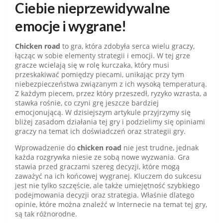
Ciebie nieprzewidywalne
emocje i wygrane!
Chicken road
to gra, która zdobyła serca wielu graczy,
łącząc w sobie elementy strategii i emocji. W tej grze
gracze wcielają się w rolę kurczaka, który musi
przeskakiwać pomiędzy piecami, unikając przy tym
niebezpieczeństwa związanym z ich wysoką temperaturą.
Z każdym piecem, przez który przeszedł, ryzyko wzrasta, a
stawka rośnie, co czyni grę jeszcze bardziej
emocjonującą. W dzisiejszym artykule przyjrzymy się
bliżej zasadom działania tej gry i podzielimy się opiniami
graczy na temat ich doświadczeń oraz strategii gry.
Wprowadzenie do
chicken road
nie jest trudne, jednak
każda rozgrywka niesie ze sobą nowe wyzwania. Gra
stawia przed graczami szereg decyzji, które mogą
zaważyć na ich końcowej wygranej. Kluczem do sukcesu
jest nie tylko szczęście, ale także umiejętność szybkiego
podejmowania decyzji oraz strategia. Właśnie dlatego
opinie, które można znaleźć w Internecie na temat tej gry,
są tak różnorodne.