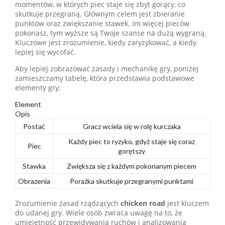
momentów, w których piec staje się zbyt gorący, co
skutkuje przegraną. Głównym celem jest zbieranie
punktów oraz zwiększanie stawek. Im więcej pieców
pokonasz, tym wyższe są Twoje szanse na dużą wygraną.
Kluczowe jest zrozumienie, kiedy zaryzykować, a kiedy
lepiej się wycofać.
Aby lepiej zobrazować zasady i mechanikę gry, poniżej
zamieszczamy tabelę, która przedstawia podstawowe
elementy gry:
Element
Opis
Postać
Gracz wciela się w rolę kurczaka
Każdy piec to ryzyko, gdyż staje się coraz
Piec
gorętszy
Stawka
Zwiększa się z każdym pokonanym piecem
Obrazenia
Porażka skutkuje przegranymi punktami
Zrozumienie zasad rządzących
chicken road
jest kluczem
do udanej gry. Wiele osób zwraca uwagę na to, że
umiejętność przewidywania ruchów i analizowania