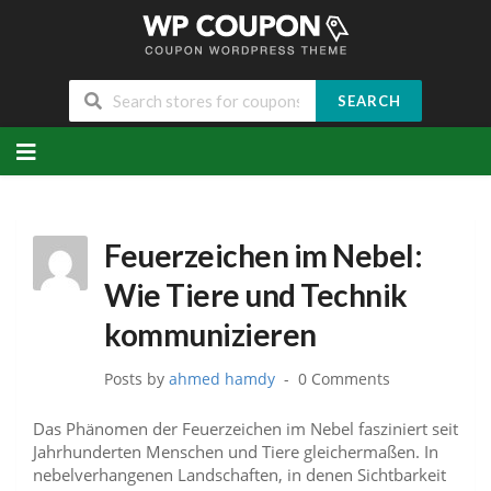
SEARCH
Skip
to
content
Feuerzeichen im Nebel:
Wie Tiere und Technik
kommunizieren
Posts by
ahmed hamdy
0 Comments
Das Phänomen der Feuerzeichen im Nebel fasziniert seit
Jahrhunderten Menschen und Tiere gleichermaßen. In
nebelverhangenen Landschaften, in denen Sichtbarkeit