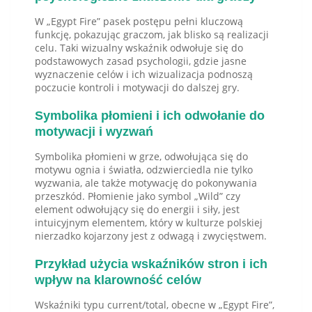
W „Egypt Fire” pasek postępu pełni kluczową
funkcję, pokazując graczom, jak blisko są realizacji
celu. Taki wizualny wskaźnik odwołuje się do
podstawowych zasad psychologii, gdzie jasne
wyznaczenie celów i ich wizualizacja podnoszą
poczucie kontroli i motywacji do dalszej gry.
Symbolika płomieni i ich odwołanie do
motywacji i wyzwań
Symbolika płomieni w grze, odwołująca się do
motywu ognia i światła, odzwierciedla nie tylko
wyzwania, ale także motywację do pokonywania
przeszkód. Płomienie jako symbol „Wild” czy
element odwołujący się do energii i siły, jest
intuicyjnym elementem, który w kulturze polskiej
nierzadko kojarzony jest z odwagą i zwycięstwem.
Przykład użycia wskaźników stron i ich
wpływ na klarowność celów
Wskaźniki typu current/total, obecne w „Egypt Fire”,