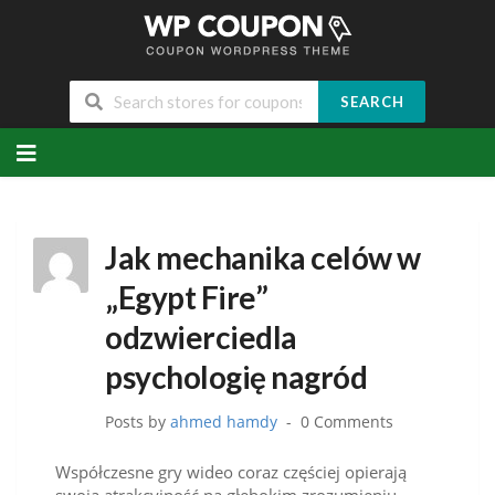
SEARCH
Skip
to
content
Jak mechanika celów w
„Egypt Fire”
odzwierciedla
psychologię nagród
Posts by
ahmed hamdy
0 Comments
Współczesne gry wideo coraz częściej opierają