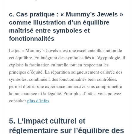
c. Cas pratique : « Mummy’s Jewels »
comme illustration d’un équilibre
maîtrisé entre symboles et
fonctionnalités
Le jeu « Mummy’s Jewels » est une excellente illustration de
cet équilibre. En intégrant des symboles liés à l’égyptologie, il
exploite la fascination culturelle tout en respectant les
principes d’équité. La répartition soigneusement calibrée des
symboles, combinée à des fonctionnalités bien contrôlées,
permet d’offrir une expérience immersive sans compromettre
la transparence ni la légalité. Pour plus d’infos, vous pouvez
consulter
plus d’infos
.
5. L’impact culturel et
réglementaire sur l’équilibre des