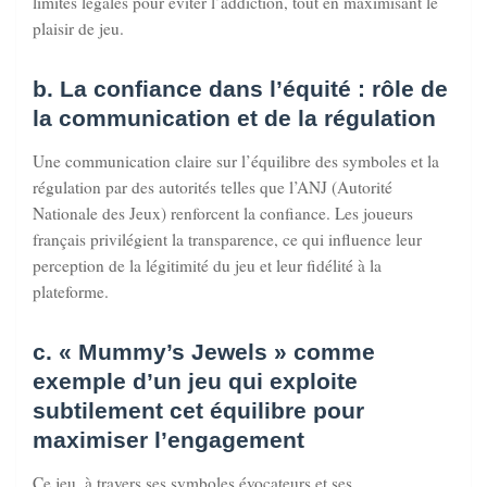
limites légales pour éviter l’addiction, tout en maximisant le
plaisir de jeu.
b. La confiance dans l’équité : rôle de
la communication et de la régulation
Une communication claire sur l’équilibre des symboles et la
régulation par des autorités telles que l’ANJ (Autorité
Nationale des Jeux) renforcent la confiance. Les joueurs
français privilégient la transparence, ce qui influence leur
perception de la légitimité du jeu et leur fidélité à la
plateforme.
c. « Mummy’s Jewels » comme
exemple d’un jeu qui exploite
subtilement cet équilibre pour
maximiser l’engagement
Ce jeu, à travers ses symboles évocateurs et ses