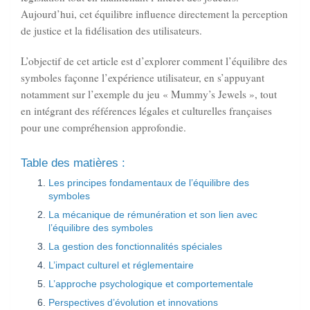
Aujourd’hui, cet équilibre influence directement la perception
de justice et la fidélisation des utilisateurs.
L’objectif de cet article est d’explorer comment l’équilibre des
symboles façonne l’expérience utilisateur, en s’appuyant
notamment sur l’exemple du jeu « Mummy’s Jewels », tout
en intégrant des références légales et culturelles françaises
pour une compréhension approfondie.
Table des matières :
Les principes fondamentaux de l’équilibre des
symboles
La mécanique de rémunération et son lien avec
l’équilibre des symboles
La gestion des fonctionnalités spéciales
L’impact culturel et réglementaire
L’approche psychologique et comportementale
Perspectives d’évolution et innovations