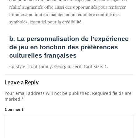
réalité augmentée offre aussi des opportunités pour renforcer
l’immersion, tout en maintenant un équilibre contrôlé des
symboles, essentiel pour la crédibilité.
b. La personnalisation de l’expérience
de jeu en fonction des préférences
culturelles françaises
<p style=”font-family: Georgia, serif; font-size: 1.
Leave a Reply
Your email address will not be published.
Required fields are
marked
*
Comment