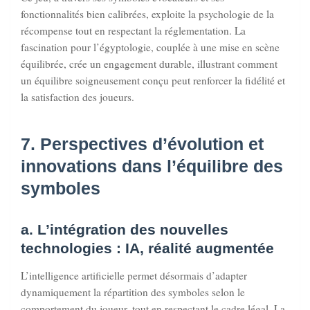
fonctionnalités bien calibrées, exploite la psychologie de la
récompense tout en respectant la réglementation. La
fascination pour l’égyptologie, couplée à une mise en scène
équilibrée, crée un engagement durable, illustrant comment
un équilibre soigneusement conçu peut renforcer la fidélité et
la satisfaction des joueurs.
7. Perspectives d’évolution et
innovations dans l’équilibre des
symboles
a. L’intégration des nouvelles
technologies : IA, réalité augmentée
L’intelligence artificielle permet désormais d’adapter
dynamiquement la répartition des symboles selon le
comportement du joueur, tout en respectant le cadre légal. La