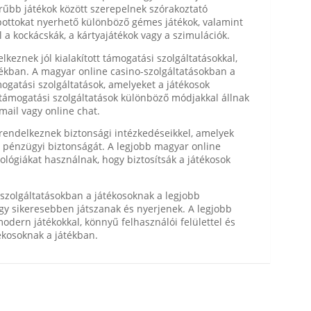
erűbb játékok között szerepelnek szórakoztató
pottokat nyerhető különböző gémes játékok, valamint
 a kockácskák, a kártyajátékok vagy a szimulációk.
keznek jól kialakított támogatási szolgáltatásokkal,
tékban. A magyar online casino-szolgáltatásokban a
gatási szolgáltatások, amelyeket a játékosok
 támogatási szolgáltatások különböző módjakkal állnak
mail vagy online chat.
 rendelkeznek biztonsági intézkedéseikkel, amelyek
s pénzügyi biztonságát. A legjobb magyar online
ológiákat használnak, hogy biztosítsák a játékosok
szolgáltatásokban a játékosoknak a legjobb
gy sikeresebben játszanak és nyerjenek. A legjobb
dern játékokkal, könnyű felhasználói felülettel és
ékosoknak a játékban.