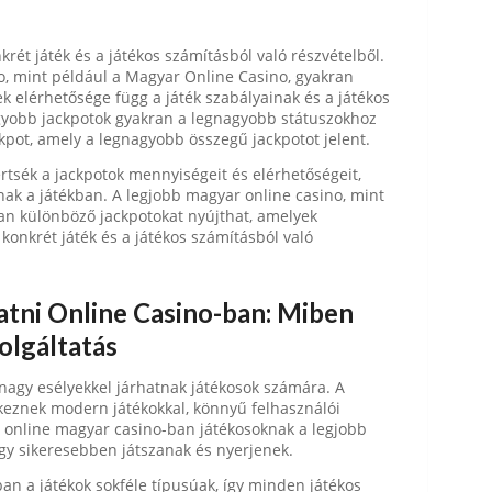
rét játék és a játékos számításból való részvételből.
o, mint például a Magyar Online Casino, gyakran
k elérhetősége függ a játék szabályainak és a játékos
agyobb jackpotok gyakran a legnagyobb státuszokhoz
kpot, amely a legnagyobb összegű jackpotot jelent.
tsék a jackpotok mennyiségeit és elérhetőségeit,
k a játékban. A legjobb magyar online casino, mint
an különböző jackpotokat nyújthat, amelyek
onkrét játék és a játékos számításból való
atni Online Casino-ban: Miben
olgáltatás
nagy esélyekkel járhatnak játékosok számára. A
keznek modern játékokkal, könnyű felhasználói
z online magyar casino-ban játékosoknak a legjobb
gy sikeresebben játszanak és nyerjenek.
an a játékok sokféle típusúak, így minden játékos