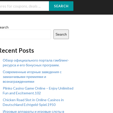
SEARCH
earch
Search
Recent Posts
Обзор официального портала гэмблинг-
ресурса и его бонусных программ.
Современные игорные заведения с
заманчивыми премиями и
вознаграждениями
Plinko Casino Game Online – Enjoy Unlimited
Fun and Excitement.102
Chicken Road Slot in Online-Casinos in
Deutschland Echtgeld-Spiel.1950
Игровые аппараты и игровые слоты в