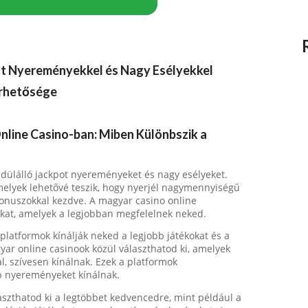
t Nyereményekkel és Nagy Esélyekkel
érhetősége
nline Casino-ban: Miben Különbszik a
dülálló jackpot nyereményeket és nagy esélyeket.
melyek lehetővé teszik, hogy nyerjél nagymennyiségű
bonuszokkal kezdve. A magyar casino online
zokat, amelyek a legjobban megfelelnek neked.
platformok kínálják neked a legjobb játékokat és a
ar online casinook közül választhatod ki, amelyek
l, szívesen kínálnak. Ezek a platformok
bb nyereményeket kínálnak.
aszthatod ki a legtöbbet kedvencedre, mint például a