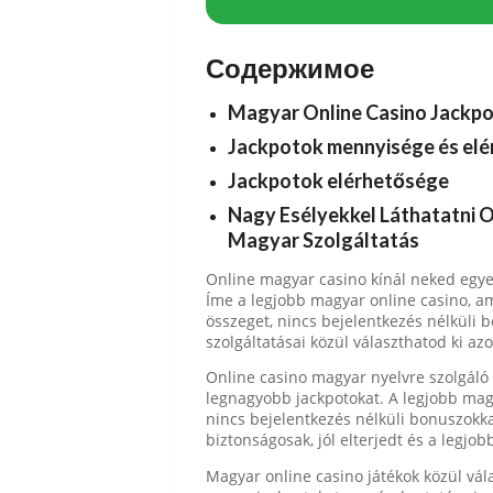
Содержимое
Magyar Online Casino Jackpo
Jackpotok mennyisége és el
Jackpotok elérhetősége
Nagy Esélyekkel Láthatatni O
Magyar Szolgáltatás
Online magyar casino kínál neked egye
Íme a legjobb magyar online casino, a
összeget, nincs bejelentkezés nélküli 
szolgáltatásai közül választhatod ki a
Online casino magyar nyelvre szolgáló 
legnagyobb jackpotokat. A legjobb magy
nincs bejelentkezés nélküli bonuszokka
biztonságosak, jól elterjedt és a legjo
Magyar online casino játékok közül vál