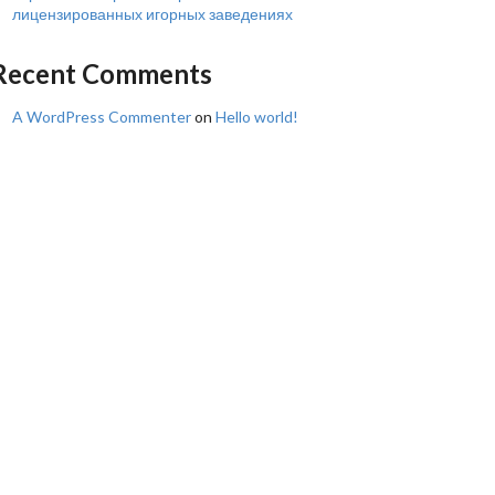
лицензированных игорных заведениях
Recent Comments
A WordPress Commenter
on
Hello world!