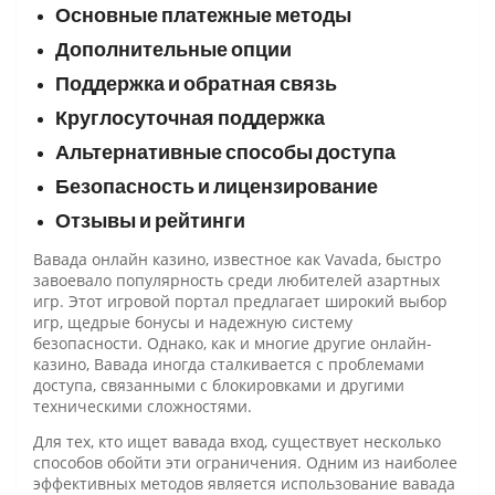
Основные платежные методы
Дополнительные опции
Поддержка и обратная связь
Круглосуточная поддержка
Альтернативные способы доступа
Безопасность и лицензирование
Отзывы и рейтинги
Вавада онлайн казино, известное как Vavada, быстро
завоевало популярность среди любителей азартных
игр. Этот игровой портал предлагает широкий выбор
игр, щедрые бонусы и надежную систему
безопасности. Однако, как и многие другие онлайн-
казино, Вавада иногда сталкивается с проблемами
доступа, связанными с блокировками и другими
техническими сложностями.
Для тех, кто ищет вавада вход, существует несколько
способов обойти эти ограничения. Одним из наиболее
эффективных методов является использование вавада