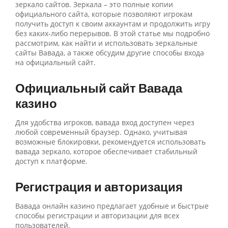
зеркало сайтов. Зеркала – это полные копии
официального сайта, которые позволяют игрокам
получить доступ к своим аккаунтам и продолжить игру
без каких-либо перерывов. В этой статье мы подробно
рассмотрим, как найти и использовать зеркальные
сайты Вавада, а также обсудим другие способы входа
на официальный сайт.
Официальный сайт Вавада
казино
Для удобства игроков, вавада вход доступен через
любой современный браузер. Однако, учитывая
возможные блокировки, рекомендуется использовать
вавада зеркало, которое обеспечивает стабильный
доступ к платформе.
Регистрация и авторизация
Вавада онлайн казино предлагает удобные и быстрые
способы регистрации и авторизации для всех
пользователей.