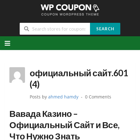
SEARCH
Skip
to
content
официальный сайт.601
(4)
Posts by
ahmed hamdy
0 Comments
Вавада Казино –
Официальный Сайт и Все,
Что Нужно Знать