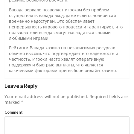
режиме реального времени.
Вавада зеркало позволяет игрокам без проблем
осуществлять вавада вход, даже если основной сайт
временно недоступен. Это обеспечивает
непрерывность игрового процесса и гарантирует, что
пользователи всегда смогут насладиться своими
любимыми играми.
Рейтинги Вавада казино на независимых ресурсах
обычно высоки, что подтверждает его надежность и
честность. Игроки часто хвалят оперативную
поддержку и быстрые выплаты, что является
ключевыми факторами при выборе онлайн-казино.
Leave a Reply
Your email address will not be published.
Required fields are
marked
*
Comment