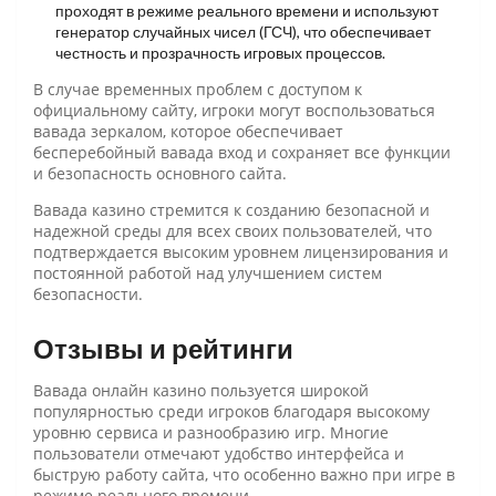
проходят в режиме реального времени и используют
генератор случайных чисел (ГСЧ), что обеспечивает
честность и прозрачность игровых процессов.
В случае временных проблем с доступом к
официальному сайту, игроки могут воспользоваться
вавада зеркалом, которое обеспечивает
бесперебойный вавада вход и сохраняет все функции
и безопасность основного сайта.
Вавада казино стремится к созданию безопасной и
надежной среды для всех своих пользователей, что
подтверждается высоким уровнем лицензирования и
постоянной работой над улучшением систем
безопасности.
Отзывы и рейтинги
Вавада онлайн казино пользуется широкой
популярностью среди игроков благодаря высокому
уровню сервиса и разнообразию игр. Многие
пользователи отмечают удобство интерфейса и
быструю работу сайта, что особенно важно при игре в