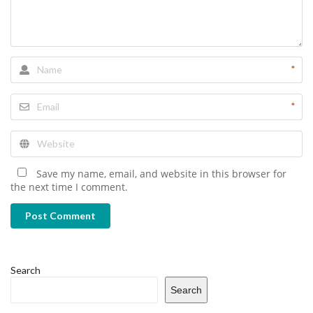
*
*
Save my name, email, and website in this browser for
the next time I comment.
Post Comment
Search
Search