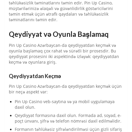
təhlükəsizlik təminatlarını təmin edir. Pin Up Casino,
müştərilərinizə əlaqəli və güvənlidirlik göstəricilərini
təmin etmək üçün ətraflı qaydaları və təhlükəsizlik
təminatlarını təmin edir.
Qeydiyyat və Oyunla Başlamaq
Pin Up Casino Azərbaycan-da qeydiyyatdan keçmək və
oyunla başlamaq çox rahat və sürətli bir prosesdir. Bu
qeydiyyat prosesini iki aspektində izləyək: qeydiyyatdan
keçmə və oyunlara giriş.
Qeydiyyatdan Keçmə
Pin Up Casino Azərbaycan-da qeydiyyatdan keçmək üçün
bir neçə aspekt var:
Pin Up Casino veb-saytına və ya mobil uygulamaya
daxil olun.
Qeydiyyat formasına daxil olun. Formada ad, soyad, e-
poçt ünvanı, şifrə və telefon nömrəsi daxil edilməlidir.
Formanın təhlükəsiz şifrələndirilməsi üçün gizli sifariş