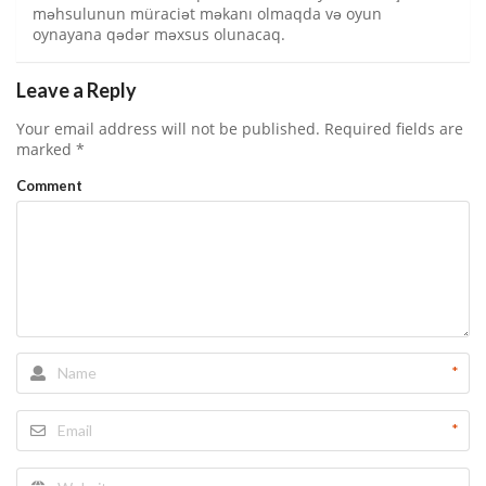
məhsulunun müraciət məkanı olmaqda və oyun
oynayana qədər məxsus olunacaq.
Leave a Reply
Your email address will not be published.
Required fields are
marked
*
Comment
*
*