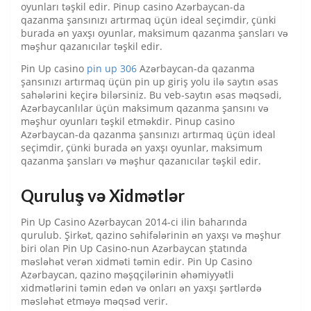
oyunları təşkil edir. Pinup casino Azərbaycan-da
qazanma şansınızı artırmaq üçün ideal seçimdir, çünki
burada ən yaxşı oyunlar, maksimum qazanma şansları və
məşhur qazanıcılar təşkil edir.
Pin Up casino
pin up 306
Azərbaycan-da qazanma
şansınızı artırmaq üçün pin up giriş yolu ilə saytın əsas
sahələrini keçirə bilərsiniz. Bu veb-saytın əsas məqsədi,
Azərbaycanlılar üçün maksimum qazanma şansını və
məşhur oyunları təşkil etməkdir. Pinup casino
Azərbaycan-da qazanma şansınızı artırmaq üçün ideal
seçimdir, çünki burada ən yaxşı oyunlar, maksimum
qazanma şansları və məşhur qazanıcılar təşkil edir.
Quruluş və Xidmətlər
Pin Up Casino Azərbaycan 2014-ci ilin baharında
qurulub. Şirkət, qazino səhifələrinin ən yaxşı və məşhur
biri olan Pin Up Casino-nun Azərbaycan ştatında
məsləhət verən xidməti təmin edir. Pin Up Casino
Azərbaycan, qazino məşqçilərinin əhəmiyyətli
xidmətlərini təmin edən və onları ən yaxşı şərtlərdə
məsləhət etməyə məqsəd verir.