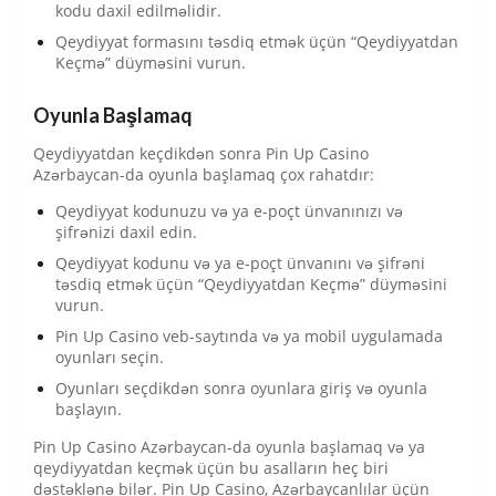
kodu daxil edilməlidir.
Qeydiyyat formasını təsdiq etmək üçün “Qeydiyyatdan
Keçmə” düyməsini vurun.
Oyunla Başlamaq
Qeydiyyatdan keçdikdən sonra Pin Up Casino
Azərbaycan-da oyunla başlamaq çox rahatdır:
Qeydiyyat kodunuzu və ya e-poçt ünvanınızı və
şifrənizi daxil edin.
Qeydiyyat kodunu və ya e-poçt ünvanını və şifrəni
təsdiq etmək üçün “Qeydiyyatdan Keçmə” düyməsini
vurun.
Pin Up Casino veb-saytında və ya mobil uygulamada
oyunları seçin.
Oyunları seçdikdən sonra oyunlara giriş və oyunla
başlayın.
Pin Up Casino Azərbaycan-da oyunla başlamaq və ya
qeydiyyatdan keçmək üçün bu asalların heç biri
dəstəklənə bilər. Pin Up Casino, Azərbaycanlılar üçün