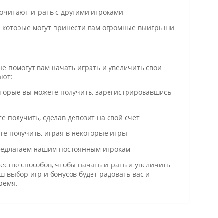
очитают играть с другими игроками
, которые могут принести вам огромные выигрыши
ые помогут вам начать играть и увеличить свои
ают:
оторые вы можете получить, зарегистрировавшись
е получить, сделав депозит на свой счет
е получить, играя в некоторые игры
редлагаем нашим постоянным игрокам
ство способов, чтобы начать играть и увеличить
 выбор игр и бонусов будет радовать вас и
ремя.