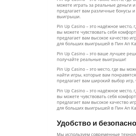
можете играть за реальные деньги и
предлагает вам различные бонусы и 
выигрыши.
Pin Up Casino – это надёжное место,
вы можете чувствовать себя комфортн
предлагает вам высокое качество игр
для больших выигрышей в Пин Ап К
Pin Up Casino – это ваше лучшее реш
получайте реальные выигрыши!
Pin Up Casino – это место, где вы м
найти игры, которые вам понравятся,
предлагает вам широкий выбор игр, 
Pin Up Casino – это надёжное место,
вы можете чувствовать себя комфортн
предлагает вам высокое качество игр
для больших выигрышей в Пин Ап К
Удобство и безопаснос
Мы используем современные техноло