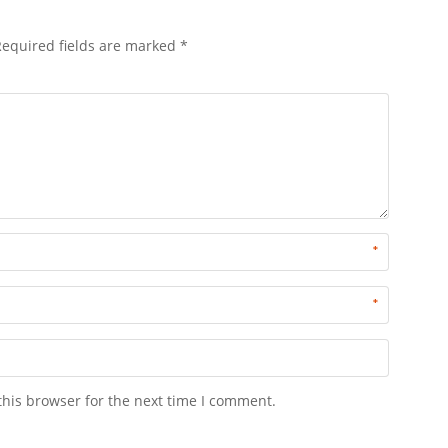
equired fields are marked
*
*
*
this browser for the next time I comment.