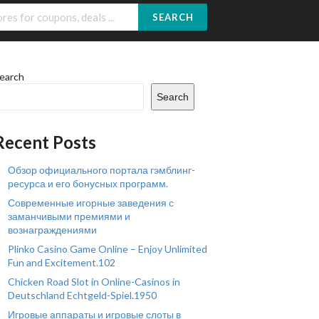
SEARCH
earch
Search
Recent Posts
Обзор официального портала гэмблинг-
ресурса и его бонусных программ.
Современные игорные заведения с
заманчивыми премиями и
вознаграждениями
Plinko Casino Game Online – Enjoy Unlimited
Fun and Excitement.102
Chicken Road Slot in Online-Casinos in
Deutschland Echtgeld-Spiel.1950
Игровые аппараты и игровые слоты в