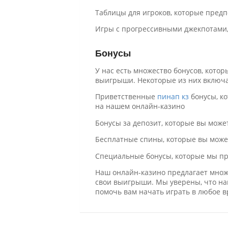
Таблицы для игроков, которые предп
Игры с прогрессивными джекпотами
Бонусы
У нас есть множество бонусов, котор
выигрыши. Некоторые из них включ
Приветственные
пинап кз
бонусы, к
на нашем онлайн-казино
Бонусы за депозит, которые вы может
Бесплатные спины, которые вы может
Специальные бонусы, которые мы п
Наш онлайн-казино предлагает множе
свои выигрыши. Мы уверены, что наш
помочь вам начать играть в любое в