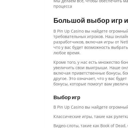
Мы делаем все, чтобы обеспечить м
процесса
Большой выбор игр и 
В Pin Up Casino вы найдете огромны
требовательных игроков. Наш онлайн
разработчиков, включая игры от NetEn
что у вас будет возможность выбрать
любое время.
Кроме того, у нас есть множество бо
увеличить свои выигрыши. Наше онл
включая приветственные бонусы, бо
другое. Это означает, что у вас буд
бонусы, которые помогут вам увели
Выбор игр
В Pin Up Casino вы найдете огромны
Классические игры, такие как рулетк
Видео-слоты, такие как Book of Dead,