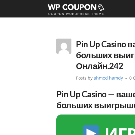
Skip
to
content
Pin Up Casino
больших выиг
Онлайн.242
Posts by
ahmed hamdy
0 
Pin Up Casino — ва
больших выигрышей
ИГР