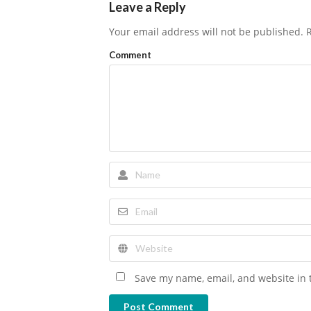
Leave a Reply
Your email address will not be published.
R
Comment
Save my name, email, and website in 
Post Comment