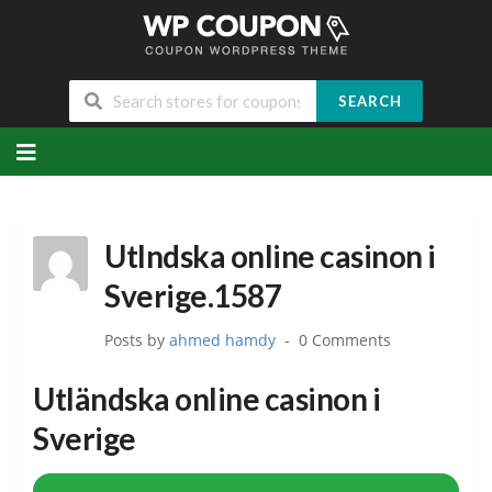
SEARCH
Skip
to
content
Utlndska online casinon i
Sverige.1587
Posts by
ahmed hamdy
0 Comments
Utländska online casinon i
Sverige