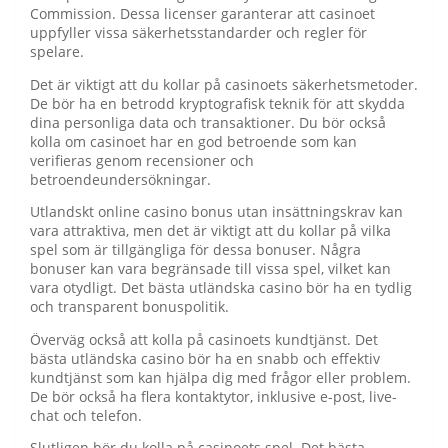
Commission. Dessa licenser garanterar att casinoet
uppfyller vissa säkerhetsstandarder och regler för
spelare.
Det är viktigt att du kollar på casinoets säkerhetsmetoder.
De bör ha en betrodd kryptografisk teknik för att skydda
dina personliga data och transaktioner. Du bör också
kolla om casinoet har en god betroende som kan
verifieras genom recensioner och
betroendeundersökningar.
Utlandskt online casino bonus utan insättningskrav kan
vara attraktiva, men det är viktigt att du kollar på vilka
spel som är tillgängliga för dessa bonuser. Några
bonuser kan vara begränsade till vissa spel, vilket kan
vara otydligt. Det bästa utländska casino bör ha en tydlig
och transparent bonuspolitik.
Överväg också att kolla på casinoets kundtjänst. Det
bästa utländska casino bör ha en snabb och effektiv
kundtjänst som kan hjälpa dig med frågor eller problem.
De bör också ha flera kontaktytor, inklusive e-post, live-
chat och telefon.