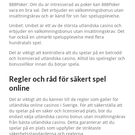
888Poker: Om du är intresserad av poker kan 888Poker
vara en bra val. Det erbjuder en välkomningsbonus utan
insättningskrav och är känd för sin fair spelupplevelse.
Unibet: Unibet är ett av de största utländska casino och
erbjuder en välkomningsbonus utan insättningskrav. Det
har också en utmärkt spelupplevelse med flera
hundratals spel.
Det är viktigt att kontrollera att du spelar på en betrodd
och licensierad utländska casino. Alltid läs spelregler och
bonusvillkor innan du börjar spela.
Regler och råd för säkert spel
online
Det är viktigt att du känner till de regler som gäller för
utländska online casinos i Sverige. För att säkerställa att
du spelar på en säker och licensierad plats, bör du
endast välja utländska casino bonus utan insättningskrav
från bästa utländska casino. Detta garanterar att du
spelar på en plats som uppfyller de striktaste
säkerhetsstandarderna och reglerna.