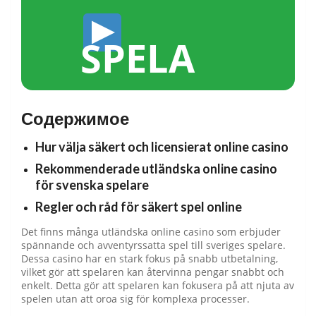
SPELA
Содержимое
Hur välja säkert och licensierat online casino
Rekommenderade utländska online casino
för svenska spelare
Regler och råd för säkert spel online
Det finns många utländska online casino som erbjuder
spännande och avventyrssatta spel till sveriges spelare.
Dessa casino har en stark fokus på snabb utbetalning,
vilket gör att spelaren kan återvinna pengar snabbt och
enkelt. Detta gör att spelaren kan fokusera på att njuta av
spelen utan att oroa sig för komplexa processer.