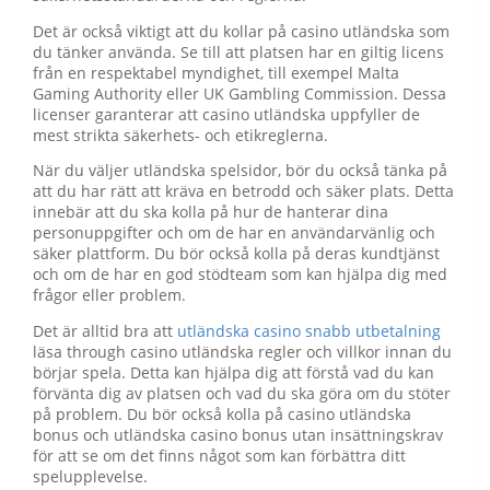
Det är också viktigt att du kollar på casino utländska som
du tänker använda. Se till att platsen har en giltig licens
från en respektabel myndighet, till exempel Malta
Gaming Authority eller UK Gambling Commission. Dessa
licenser garanterar att casino utländska uppfyller de
mest strikta säkerhets- och etikreglerna.
När du väljer utländska spelsidor, bör du också tänka på
att du har rätt att kräva en betrodd och säker plats. Detta
innebär att du ska kolla på hur de hanterar dina
personuppgifter och om de har en användarvänlig och
säker plattform. Du bör också kolla på deras kundtjänst
och om de har en god stödteam som kan hjälpa dig med
frågor eller problem.
Det är alltid bra att
utländska casino snabb utbetalning
läsa through casino utländska regler och villkor innan du
börjar spela. Detta kan hjälpa dig att förstå vad du kan
förvänta dig av platsen och vad du ska göra om du stöter
på problem. Du bör också kolla på casino utländska
bonus och utländska casino bonus utan insättningskrav
för att se om det finns något som kan förbättra ditt
spelupplevelse.